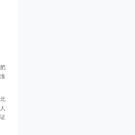
肥
淮
北
人
证