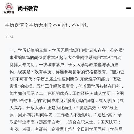
尚书教育
学历贬值？学历无用？不可能，不可能。
08/24
一、学历贬值的真相 ≠ 学历无用“隐形门槛”真实存在：公务员/
事业编90%的岗位要求本科起，大企业网申系统用“本科”自动
筛掉大专简历，一线城市落户、子女入学等政策也与学历挂
钩。现实是：没有学历，你连参与竞争的资格都没有。“能力证
明”不可替代：学历是雇主快速判断你“系统性学习能力”“基础
素养”的依据。五年工作经验虽宝贵，但若因学历被挡在门外，
能力如何展示？二、在职的优势：工作经验 + 成人学历 = 突围
*佳组合你担心的“时间成本”和“脱离职场”问题，成人学历（成
人高考、开放大学）正是为此而生：? 灵活高效： 85%线上
课，周末/碎片时间学习，工作收入不受影响。? 通过*高： 录
取后毕业率高（远高于自考），适合在职人士。? 国家认可：
考公、考研、考证书、企业晋升均与全日制学历同权（学信网