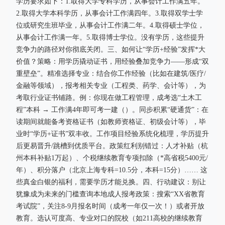
学历要求如下：1.取得大学专科学历，从事会计工作满五年。
2.取得大学本科学历，从事会计工作满四年。3.取得双学士学
位或研究生班毕业，从事会计工作满二年。4.取得硕士学位，
从事会计工作满一年。5.取得博士学位。没有学历，这些提升
竞争力的路径对你彻底关闭。三、如何让“学历+经验”发挥*大
价值？策略：用学历撬动证书，用经验叠加竞争力——形成“双
重壁垒”。精准选择专业：结合你工作经验（比如在建筑/医疗/
金融等领域），报考相关专业（工程类、药学、会计等），为
考取行业证书铺路。例：你现在做工程管理，成考选“土木工
程”本科 → 工作满4年即可考一建（）。同步积累“硬通货”：在
读期间就能备考资格证书（如教师资格证、初级会计等），毕
业时“学历+证书”双丰收。工作项目经验系统化梳理，学历提升
后更易晋升/跳槽到优质平台。政策红利别错过：人才补贴（杭
州本科补贴1万起）、个税继续教育专项扣除（*高省税5400元/
年）、积分落户（北京上海专科=10.5分，本科=15分）…… 这
些真金白银的福利，需要学历才能兑换。四、行动建议：别让
犹豫成为未来的门槛查询本地成人报考政策：搜索“XX省教育
考试院”，关注8-9月报名时间（成考一年仅一次！）或者开放
教育。选认可度高、专业对口的院校（如211高校的继续教育