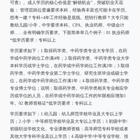
可查）。成人学历的核心价值是“解锁机会”，突破职业天花
板： 管理层岗位普遍要求本科，经验再丰富也可能卡在学历。
想考一建？专科+4年工作经验是底线。想转行教师？大专只能
教幼儿园/小学，中学要求本科。CPA、执业药师、中级会计
师……全有明确学历要求。下面简单举几个例子：01 执业药师
*低学历要求：专科以上
学历要求如下：1.取得药学类、中药学类专业大专学历，在药
学或中药学岗位工作满4年；2.取得药学类、中药学类专业大学
本科学历或学士学位，在药学或中药学岗位工作满2年；3.取得
药学类、中药学类专业第二学士学位、研究生班毕业或硕士学
位，在药学或中药学岗位工作满1年；4.取得药学类、中药学类
专业博士学位；说明：取得药学类、中药学类相关专业相应学
历或学位的人员，在药学或中药学岗位工作的年限相应增加1
年。02 教师资格证*低学历要求：专科以上
学历要求如下：1.幼儿园：幼儿师范学校毕业及大专以上学
历；2.小学：中等师范学校毕业及大专以上学历；3.初级中学/
初级职业学校文化、专业课教师资格：高等师范专科学校或者
其他大学专科毕业及以上学历；4.高级中学/中等专业学校、技