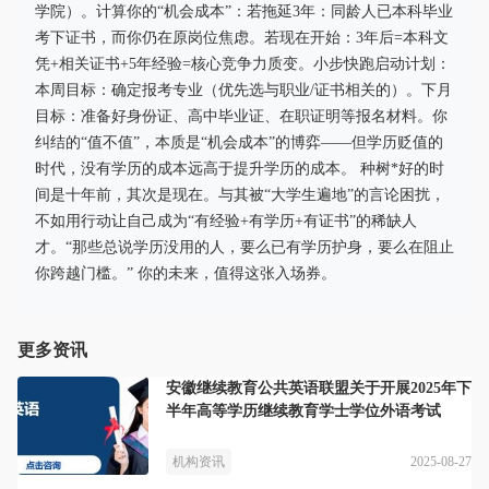
学院）。计算你的“机会成本”：若拖延3年：同龄人已本科毕业
考下证书，而你仍在原岗位焦虑。若现在开始：3年后=本科文
凭+相关证书+5年经验=核心竞争力质变。小步快跑启动计划：
本周目标：确定报考专业（优先选与职业/证书相关的）。下月
目标：准备好身份证、高中毕业证、在职证明等报名材料。你
纠结的“值不值”，本质是“机会成本”的博弈——但学历贬值的
时代，没有学历的成本远高于提升学历的成本。 种树*好的时
间是十年前，其次是现在。与其被“大学生遍地”的言论困扰，
不如用行动让自己成为“有经验+有学历+有证书”的稀缺人
才。“那些总说学历没用的人，要么已有学历护身，要么在阻止
你跨越门槛。” 你的未来，值得这张入场券。
更多资讯
安徽继续教育公共英语联盟关于开展2025年下
半年高等学历继续教育学士学位外语考试
2025-08-27
机构资讯