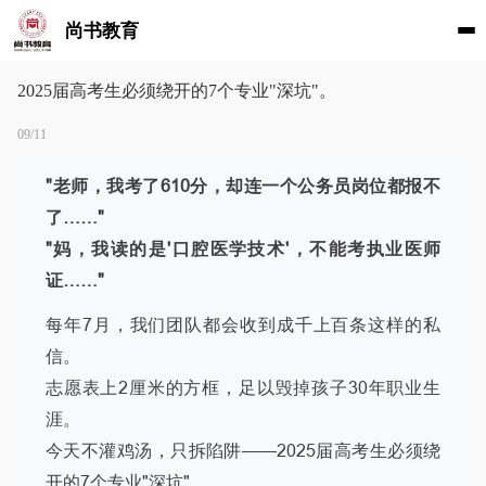
尚书教育
2025届高考生必须绕开的7个专业"深坑"。
09/11
"老师，我考了610分，却连一个公务员岗位都报不
了……"
"妈，我读的是'口腔医学技术'，不能考执业医师
证……"
每年7月，我们团队都会收到成千上百条这样的私
信。
志愿表上2厘米的方框，足以毁掉孩子30年职业生
涯。
今天不灌鸡汤，只拆陷阱——2025届高考生必须绕
开的7个专业"深坑"。