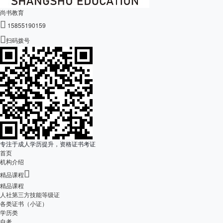
尚书教育

15855190159

扫码拨号
专注于成人学历提升，资格证书考证
首页
机构介绍

精品课程
精品课程
人社第三方技能等级证
各类证书（小证）
学历类
自考