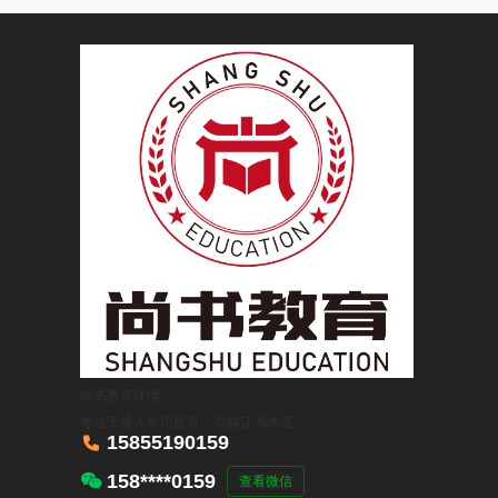
尚书教育
详情
专注于成人学历提升，资格证书考证

15855190159

158****0159
查看微信