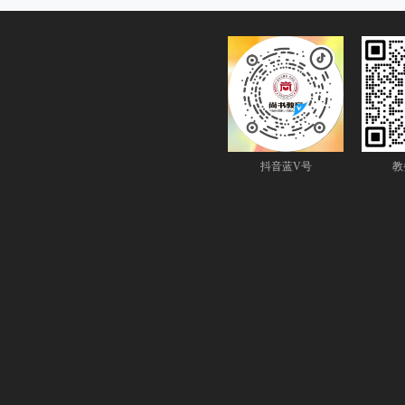
抖音蓝V号
教