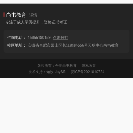
尚书教育
详情
专注于成人学历提升，资格证书考证
咨询电话：
15855190159
点击拨打
校区地址：
安徽省合肥市蜀山区长江西路556号天玥中心尚书教育
版权所有：合肥尚书教育
隐私政策
技术支持：
知效
JoySift
皖ICP备2021010724