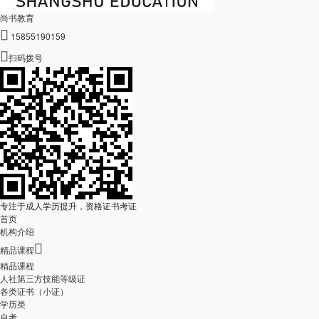
尚书教育

15855190159

扫码拨号
专注于成人学历提升，资格证书考证
首页
机构介绍

精品课程
精品课程
人社第三方技能等级证
各类证书（小证）
学历类
自考