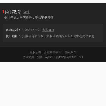
尚书教育
详情
专注于成人学历提升，资格证书考证
咨询电话：
15855190159
点击拨打
校区地址：
安徽省合肥市蜀山区长江西路556号天玥中心尚书教育
版权所有：合肥尚书教育
隐私政策
技术支持：
知效
JoySift
皖ICP备2021010724