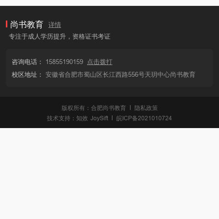
尚书教育
详情
专注于成人学历提升，资格证书考证
咨询电话：
15855190159
点击拨打
校区地址：
安徽省合肥市蜀山区长江西路556号天玥中心尚书教育
版权所有：合肥尚书教育
隐私政策
技术支持：
知效
JoySift
皖ICP备2021010724