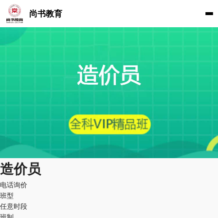
尚书教育
造价员
电话询价
班型
任意时段
班制