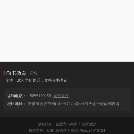
尚书教育
详情
专注于成人学历提升，资格证书考证
咨询电话：
15855190159
点击拨打
校区地址：
安徽省合肥市蜀山区长江西路556号天玥中心尚书教育
版权所有：合肥尚书教育
隐私政策
技术支持：
知效
JoySift
皖ICP备2021010724