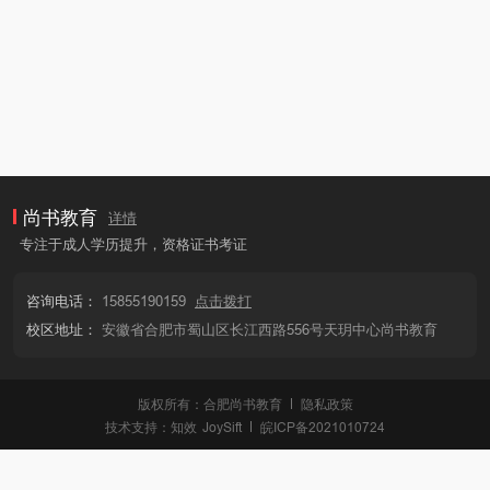
尚书教育
详情
专注于成人学历提升，资格证书考证
咨询电话：
15855190159
点击拨打
校区地址：
安徽省合肥市蜀山区长江西路556号天玥中心尚书教育
版权所有：合肥尚书教育
隐私政策
技术支持：
知效
JoySift
皖ICP备2021010724