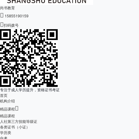
尚书教育

15855190159

扫码拨号
专注于成人学历提升，资格证书考证
首页
机构介绍

精品课程
精品课程
人社第三方技能等级证
各类证书（小证）
学历类
自考